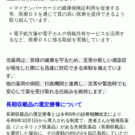
⭐️ マイナンバーカードの健康保険証利用を促進する
等、医療ＤＸを通じて質の高い医療を提供できるよう
取り組んでいます。
⭐️ 電子処方箋や電子カルテ情報共有サービスを活用す
るなど、医療ＤＸに係る取組を実施しています。
当薬局は、皆様の健康を守るため、災害や新しい感染症
が発生した
際にも迅速に対応できる体制を備えていま
す。
他の薬局や病院、行政機関と連携し、災害や緊急時でも
安心して薬
を受け取れる仕組みを維持します。
長期収載品の選定療養について
長期収載品の選定療養とは令和6年の診療報酬改定により、
令和6年10月1日から導入される制度で、患者さんが後発医薬
品（ジェネリック医薬品）がある先発医薬品（長期収載品）
を選択した場合に、その差額の4分の1を自己負担していただ